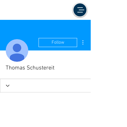
More actions
Follow
Thomas Schustereit